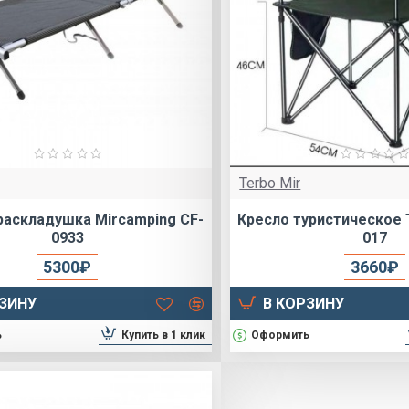
Terbo Mir
раскладушка Mircamping CF-
Кресло туристическое T
0933
017
5300₽
3660₽
РЗИНУ
В КОРЗИНУ
Купить в 1 клик
ь
Оформить