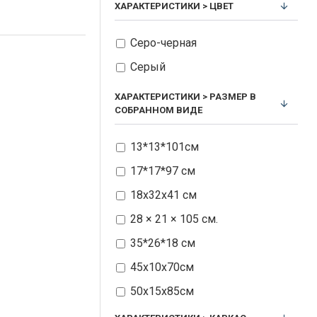
До 200 кг
ХАРАКТЕРИСТИКИ > ЦВЕТ
193*65*35см
Серо-черная
200х70х31 см
Серый
205х90х35см
210*80*35см
ХАРАКТЕРИСТИКИ > РАЗМЕР В
СОБРАННОМ ВИДЕ
Размеры cтола
стол
13*13*101см
17*17*97 см
18х32х41 см
28 × 21 × 105 см.
35*26*18 см
45х10х70см
50х15х85см
56*38*28 cm.