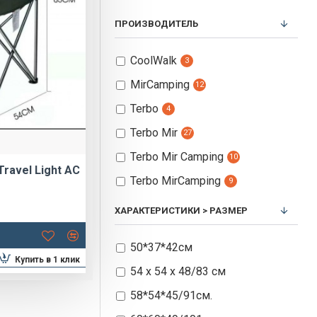
ПРОИЗВОДИТЕЛЬ
CoolWalk
3
MirCamping
12
Terbo
4
Terbo Mir
27
Terbo Mir Camping
10
ravel Light AC
Terbo MirCamping
9
ХАРАКТЕРИСТИКИ > РАЗМЕР
50*37*42см
Купить в 1 клик
54 х 54 х 48/83 см
58*54*45/91см.