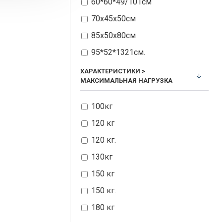
60*60*49/101см
70х45х50см
85х50х80см
95*52*1321см.
97х51х80см
ХАРАКТЕРИСТИКИ >
МАКСИМАЛЬНАЯ НАГРУЗКА
104.5*60*70 см
116х98х83 см.
100кг
190 х 70 х 42 см
120 кг
190*65*38 см.
120 кг.
190*80*35см
130кг
190*100*47 см
150 кг
190х66х39/50 см
150 кг.
190х70х37 см
180 кг
190х80х40 см