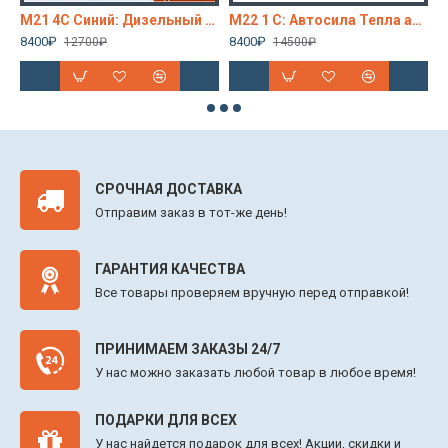
ний. Дизельный автономный отопитель 5 кВт Автосила Тепла 12-24-220V (4 выхода), сухой фен
M21 4C Синий: Дизельный отопитель 5 кВт Автосила Тепла 12-24-220V
M22 1 C: Автосила Тепла автономный дизельный отопитель 5 кВт (kW) 12/24/220В
8400₽
8400₽
9
12700₽
14500₽
СРОЧНАЯ ДОСТАВКА
Отправим заказ в тот-же день!
ГАРАНТИЯ КАЧЕСТВА
Все товары проверяем вручную перед отправкой!
ПРИНИМАЕМ ЗАКАЗЫ 24/7
У нас можно заказать любой товар в любое время!
ПОДАРКИ ДЛЯ ВСЕХ
У нас найдется подарок для всех! Акции, скидки и