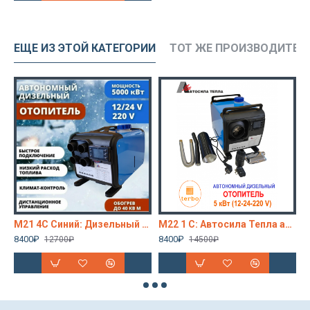
ЕЩЕ ИЗ ЭТОЙ КАТЕГОРИИ
ТОТ ЖЕ ПРОИЗВОДИТЕЛ
ний. Дизельный автономный отопитель 5 кВт Автосила Тепла 12-24-220V (4 выхода), сухой фен
M21 4C Синий: Дизельный отопитель 5 кВт Автосила Тепла 12-24-220V
M22 1 C: Автосила Тепла автономный дизельный отопитель 5 кВт (kW) 12/24/220В
8400₽
8400₽
9
12700₽
14500₽