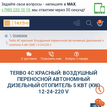
Задайте свои вопросы - напишите в
MAX
;
+7985 220 10 19,
мы ответим через 30 секунд!
0
Отопители
Terbo 4С красный: Воздушный переносной автономный дизельный о
топитель 5 кВт (kW) 12-24-220 v
О доставке
Позвонить нам
Вопрос о товаре
TERBO 4С КРАСНЫЙ: ВОЗДУШНЫЙ
ПЕРЕНОСНОЙ АВТОНОМНЫЙ
ДИЗЕЛЬНЫЙ ОТОПИТЕЛЬ 5 КВТ (KW)
12-24-220 V
-25 %