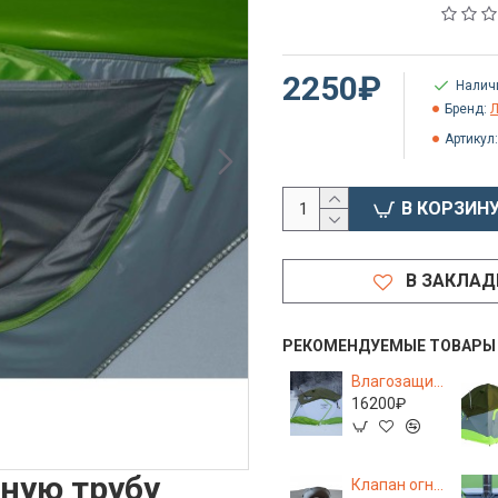
2250₽
Налич
Бренд:
Л
Артикул:
В КОРЗИН
В ЗАКЛАД
РЕКОМЕНДУЕМЫЕ ТОВАРЫ
Влагозащитный колпак КубоЗонт 4
16200₽
ную трубу
Клапан огнеупорный ЛОТОС (кремнезем 1000°С)