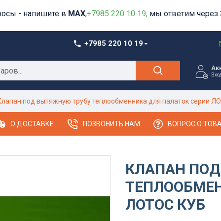
росы - напишите в
MAX
;
+7985 220 10 19,
мы ответим через 
+7985 220 10 19
Ак
Вхо
Клапан под вытяжную трубу теплообменника для палаток серии Л
О ДОСТАВКЕ
ПОЗВОНИТЬ НАМ
ВОПРОС О ТОВ
КЛАПАН ПОД
ТЕПЛООБМЕН
ЛОТОС КУБ