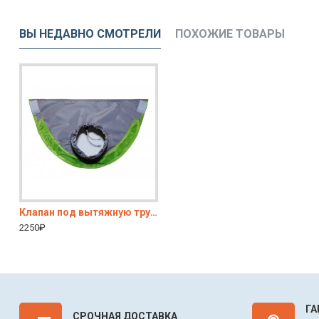
ВЫ НЕДАВНО СМОТРЕЛИ
ПОХОЖИЕ ТОВАРЫ
Клапан под вытяжную трубу теплообменника для палаток серии ЛОТОС Куб
Влагозащитный колпак КубоЗонт 4
Влагозащитный колп
2250₽
16200₽
12000₽
ГА
СРОЧНАЯ ДОСТАВКА