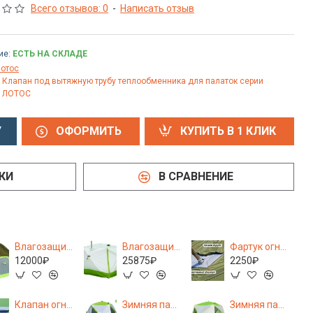
Всего отзывов: 0
-
Написать отзыв
ие:
ЕСТЬ НА СКЛАДЕ
отос
Клапан под вытяжную трубу теплообменника для палаток серии
ЛОТОС
У
ОФОРМИТЬ
КУПИТЬ В 1 КЛИК
КИ
В СРАВНЕНИЕ
Влагозащитный колпак КубоЗонт 6
Влагозащитный тент ЛОТОС Куб
Фартук огнеупорный (для влагозащитного колпака)
12000₽
25875₽
2250₽
Клапан огнеупорный Лотос куб (кремнезем 1000°С)
Зимняя палатка ЛОТОС Куб 3 Компакт
Зимняя палатка Лотос Куб 3 Классик А9