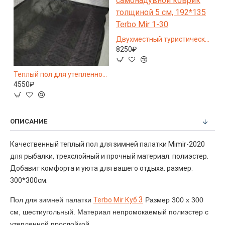
Двухместный туристический самонадувной коврик толщиной 5 см, 192*135 Terbo Mir 1-30
8250₽
Теплый пол для палатки 2017 для зимней рыбалки, размер 2,4x2,4 м
Теплый пол для утепленной зимней рыболовной палатки Terbo Mir 2019, размер 2,4х2,4 м
4550₽
9
ОПИСАНИЕ
Качественный теплый пол для зимней палатки Mimir-2020
для рыбалки, трехслойный и прочный материал: полиэстер.
Добавит комфорта и уюта для вашего отдыха. размер:
300*300см.
3
Пол для зимней палатки
Terbo Mir Куб
Размер 300 х 300
см, шестиугольный. Материал непромокаемый полиэстер с
утепленной прослойкой.