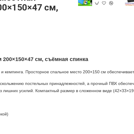
00×150×47 см,
м 200×150×47 см, съёмная спинка
 и кемпинга. Просторное спальное место 200×150
см обеспечивает
скольжению постельных принадлежностей, а прочный ПВХ обеспечи
ез лишних усилий. Компактный размер в сложенном виде (42×33×19 
кой)