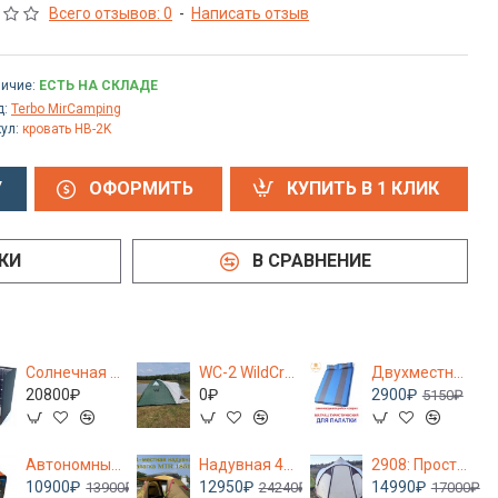
Всего отзывов: 0
-
Написать отзыв
ичие:
ЕСТЬ НА СКЛАДЕ
д:
Terbo MirCamping
ул:
кровать HB-2K
У
ОФОРМИТЬ
КУПИТЬ В 1 КЛИК
КИ
В СРАВНЕНИЕ
Солнечная складная панель SUMITACHI 96 W (Вт) для похода/ переносная батарея
WC-2 WildCraft 2 местная туристическая палатка 2 слоя с тамбуром Terbo
Двухместный туристический самонадувной коврик толщиной 3 см, 186*130 Terbo Mir 1-31
20800₽
0₽
2900₽
5150₽
Автономный дизельный отопитель Sumitachi 5 кВт 12В/220В
Надувная 4 -х местная туристическая палатка MirCamping 1851-4
2908: Просторный и высокий шатер-палатка для летнего кемпинга Terbo Mir 2-908
10900₽
12950₽
14990₽
13900₽
24240₽
17000₽