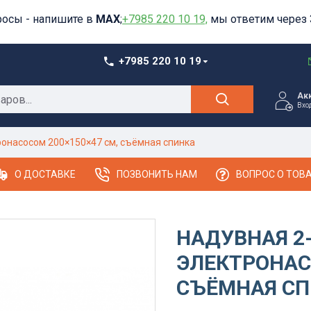
росы - напишите в
MAX
;
+7985 220 10 19,
мы ответим через 
+7985 220 10 19
Ак
Вхо
ронасосом 200×150×47 см, съёмная спинка
О ДОСТАВКЕ
ПОЗВОНИТЬ НАМ
ВОПРОС О ТОВ
НАДУВНАЯ 2
ЭЛЕКТРОНАС
СЪЁМНАЯ С