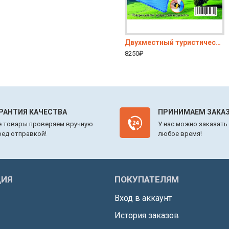
спальный туристический мешок KC-024
Двухместный туристический самонадувной коврик толщиной 3 см, 186*130 Terbo Mir 1-31
Двухместный туристический самонадувной коврик толщиной 5 см, 192*135 Terbo Mir 1-30
2900₽
8250₽
5150₽
РАНТИЯ КАЧЕСТВА
ПРИНИМАЕМ ЗАКАЗ
е товары проверяем вручную
У нас можно заказать
ред отправкой!
любое время!
ИЯ
ПОКУПАТЕЛЯМ
Вход в аккаунт
История заказов