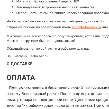
Материал: флокированный верх + ПВХ
Тип надувания: встроенный насос (в комплекте)
Особенности: съёмная спинка, флокированная поверхно
Чтобы купить/ заказать
кровать
по лучшей цене с доставкой от
отправьте письмо по электронной почте
info@
terbo
-
mos
.
ru
или 
Мы ответим на все вопросы по покупке кровати, отправим подр
Москве - отгружаем быстро, в день заказа!
Обращайтесь прямо сейчас - мы работаем для вас!
Ваш магазин, Terbo Mir.ru
О ДОСТАВКЕ
ОПЛАТА
- Принимаем платежи банковской картой - наличными курьеру - по безналичному
расчету Безналичный расчёт После подтверждения заказа, выставляется счет на
оплату товара по электронной почте. Денежные средства поступают на наш счёт в
течение 1-2 рабочих дней после оплаты заказа. При оплате заказа банковской