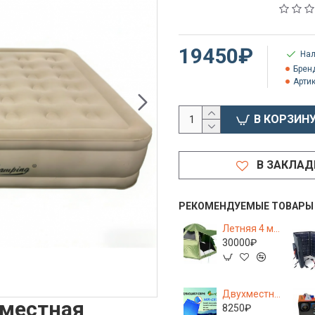
19450₽
Нал
Брен
Артик
В КОРЗИН
В ЗАКЛАД
РЕКОМЕНДУЕМЫЕ ТОВАРЫ
Летняя 4 местная палатка-шатер Лотос 5 Мансарда, полуавтомат 3,2х3,6х2,05 см.
30000₽
Двухместный туристический самонадувной коврик толщиной 5 см, 192*135 Terbo Mir 1-30
-местная
8250₽