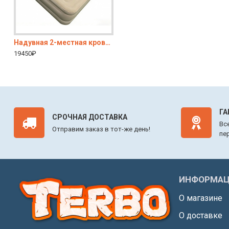
Надувная 2-местная кровать с электронасосом 200×150×47 см, съёмная спинка
Раскладушка туристическая CoolWalk 1963 (10 ножек)
Дву
19450₽
4900₽
3870₽
5900₽
ГА
СРОЧНАЯ ДОСТАВКА
Вс
Отправим заказ в тот-же день!
пе
ИНФОРМАЦ
О магазине
О доставке