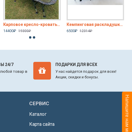
Карповое кресло-кровать с регулировкой ножек Terbo CW
Кемпинговая раскладушка с подогревом, 10 ножек, 190х66х39/50 см
14400₽
6500₽
19300₽
12314₽
Ы 24/7
ПОДАРКИ ДЛЯ ВСЕХ
 любой товар в
У нас найдется подарок для всех!
Акции, скидки и бонусы.
Напишите нам мы он-лайн
СЕРВИС
Каталог
Карта сайта