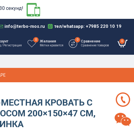
30 секунд!
info@terbo-mos.ru
тел/whatsapp: +7985 220 10 19
0
0
0
каунт
Желания
Сравнение
д / Регистрация
Метки нравится
Сравнение товаров
АРЕ
-МЕСТНАЯ КРОВАТЬ С
ОСОМ 200×150×47 СМ,
ПИНКА