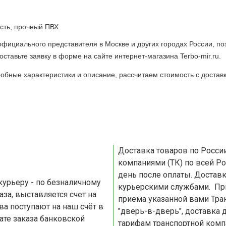
сть, прочный ПВХ
 официального представителя в Москве и других городах России, п
оставьте заявку в форме на сайте интернет-магазина Terbo-mir.ru.
обные характеристики и описание, рассчитаем стоимость с доставк
Доставка товаров по России и СНГ Доставка осуществляетс
компаниями (ТК) по всей Ро
день после оплаты. Доставка по Москве и Московской области осуществляется
курьерскими службами. При доставке по России, доставляем товар до пункта
приема указанной вами Транспортной
"дверь-в-дверь", доставка 
тарифам транспортной комп