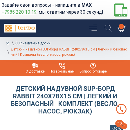
Задайте свои вопросы - напишите в
MAX
;
+7985 220 10 19,
мы ответим через 30 секунд!
0
SUP надувные доски
Детский надувной SUP-борд RABBIT 240x78x15 см | Легкий и безопас
ный | Комплект (весло, насос, рюкзак)
О доставке
Позвонить нам
Вопрос о товаре
ДЕТСКИЙ НАДУВНОЙ SUP-БОРД
RABBIT 240X78X15 СМ | ЛЕГКИЙ И
БЕЗОПАСНЫЙ | КОМПЛЕКТ (ВЕСЛО,
НАСОС, РЮКЗАК)
-29 %