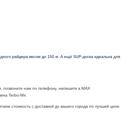
одного райдера весом до 150 кг. А ещё SUP-доска идеальна для
ля, позвоните нам по телефону, напишите
в MAX
азина
Terbo
-
Mir
.
итаем стоимость с доставкой до вашего города по лучшей цене.