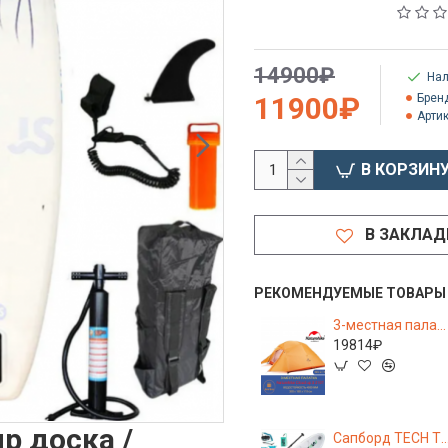
14900₽
Нал
11900₽
Брен
Артик
В КОРЗИН
В ЗАКЛАД
РЕКОМЕНДУЕМЫЕ ТОВАРЫ
3-местная палатка Naturehike Cloud Up 3 210T с ковриком (orange)
19814₽
p доска /
Сапборд TECH TEAM Tiki new white 320x84x15 с