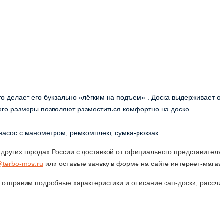
что делает его буквально «лёгким на подъем» . Доска выдерживает 
а его размеры позволяют разместиться комфортно на доске.
насоc с манометром, ремкомплект, сумка-рюкзaк.
 других городах России с доставкой от официального представите
@
terbo
-
mos
.
ru
или оставьте заявку в форме на сайте интернет-маг
, отправим подробные характеристики и описание сап-доски, рассч