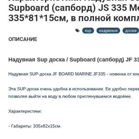
Supboard (сапборд) JS 335 M
335*81*15см, в полной комп
sup
надувные
доски
ОПИСАНИЕ
Надувная Sup доска / Supboard (сапборд) JF 3
Надувная SUP-доска JF BOARD MARINE JF335 - новинка от ком
Эта SUP-доска очень удобна в использовании. Ее удобно перев
позволяя выйти на воду в любом приглянувшемся водоёме.
Характеристики:
- Габариты: 335x82х15см.