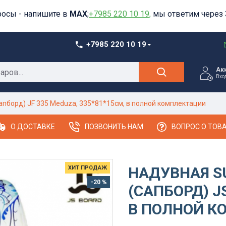
росы - напишите в
MAX
;
+7985 220 10 19,
мы ответим через 
+7985 220 10 19
Ак
Вхо
сапборд) JF 335 Meduza, 335*81*15см, в полной комплектации
О ДОСТАВКЕ
ПОЗВОНИТЬ НАМ
ВОПРОС О ТОВ
НАДУВНАЯ S
ХИТ ПРОДАЖ
-20 %
(САПБОРД) J
В ПОЛНОЙ К