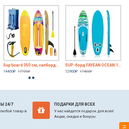
Sup board 350 см, сапборд надувной двухслойный, Сап борд, sup доска с веслом, c рюкзаком, с лишем, полный комплект
SUP-борд FAYEAN OCEAN 10.6, двухслойный, цвет голубой, белый
14400₽
12900₽
17700₽
17400₽
Ы 24/7
ПОДАРКИ ДЛЯ ВСЕХ
 любой товар в
У нас найдется подарок для всех!
Акции, скидки и бонусы.