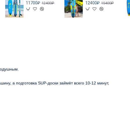
11700₽
12400₽
12400₽
15400₽
нодушным.
шину, а подготовка SUP-доски займёт всего 10-12 минут,