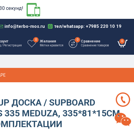
30 секунд!
info@terbo-mos.ru
тел/whatsapp: +7985 220 10 19
0
0
0
каунт
Желания
Сравнение
д / Регистрация
Метки нравится
Сравнение товаров
АРЕ
UP ДОСКА / SUPBOARD
S 335 MEDUZA, 335*81*15СМ,
ОМПЛЕКТАЦИИ