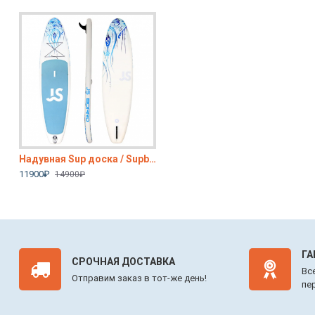
Надувная Sup доска / Supboard (сапборд) JF 335 Meduza, 335*81*15см, в полной комплектации
Sup board 290 см, сапборд надувной двухслойный, Сап борд, sup доска с веслом, c рюкзаком, с лишем, полный комплект
Sup board 320 см, сапборд надувной
11900₽
13500₽
12400₽
14900₽
14800₽
15400₽
ГА
СРОЧНАЯ ДОСТАВКА
Вс
Отправим заказ в тот-же день!
пе