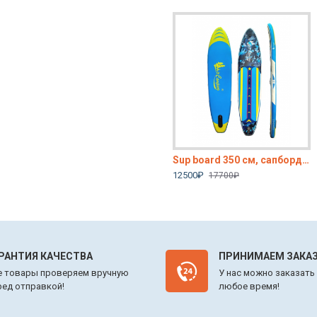
 двухслойный, Сап борд, sup доска с веслом, c рюкзаком, с лишем, полный комплект
Sup board 320 см, сапборд надувной двухслойный, Сап борд, sup доска с веслом, c рюкзаком, с лишем, полный комплект
Sup board 350 см, сапборд надувной двухслойный, Сап борд, sup доска с веслом, c рюкзаком, с лишем, полный комплект
12400₽
12500₽
15400₽
17700₽
РАНТИЯ КАЧЕСТВА
ПРИНИМАЕМ ЗАКАЗ
е товары проверяем вручную
У нас можно заказать
ред отправкой!
любое время!