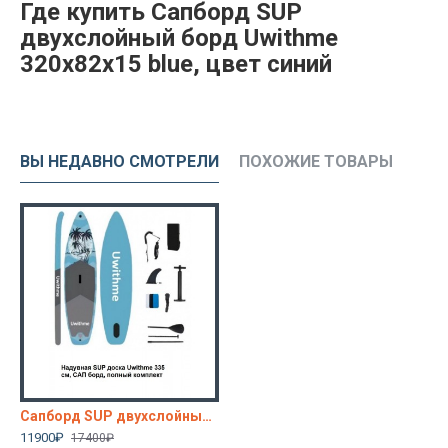
Где купить Сапборд SUP
двухслойный бoрд Uwithmе
320х82х15 blue, цвет синий
ВЫ НЕДАВНО СМОТРЕЛИ
ПОХОЖИЕ ТОВАРЫ
Сапборд SUP двухслойный бoрд Uwithmе 320х82х15 blue, цвет синий
11900₽
17400₽