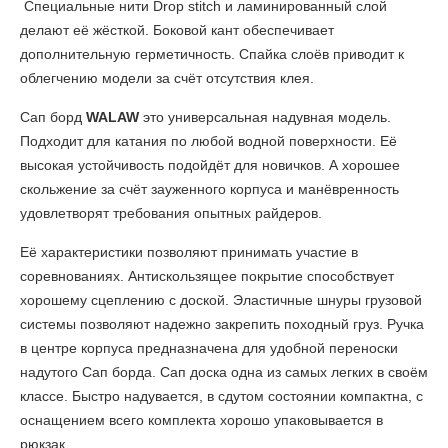
Специальные нити Drop stitch и ламинированный слой
делают её жёсткой. Боковой кант обеспечивает
дополнительную герметичность. Спайка слоёв приводит к
облегчению модели за счёт отсутствия клея.
Сап борд
WALAW
это универсальная надувная модель.
Подходит для катания по любой водной поверхности. Её
высокая устойчивость подойдёт для новичков. А хорошее
скольжение за счёт зауженного корпуса и манёвренность
удовлетворят требования опытных райдеров.
Её характеристики позволяют принимать участие в
соревнованиях. Антискользящее покрытие способствует
хорошему сцеплению с доской. Эластичные шнуры грузовой
системы позволяют надежно закрепить походный груз. Ручка
в центре корпуса предназначена для удобной переноски
надутого Сап борда. Сап доска одна из самых легких в своём
классе. Быстро надувается, в сдутом состоянии компактна, с
оснащением всего комплекта хорошо упаковывается в
рюкзак.