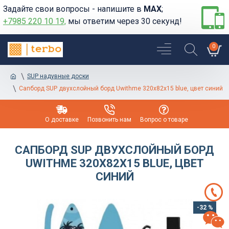
Задайте свои вопросы - напишите в
MAX
;
+7985 220 10 19,
мы ответим через 30 секунд!
0
SUP надувные доски
Сапборд SUP двухслойный бoрд Uwithmе 320х82х15 blue, цвет синий
О доставке
Позвонить нам
Вопрос о товаре
САПБОРД SUP ДВУХСЛОЙНЫЙ БOРД
UWITHMЕ 320Х82Х15 BLUE, ЦВЕТ
СИНИЙ
-32 %