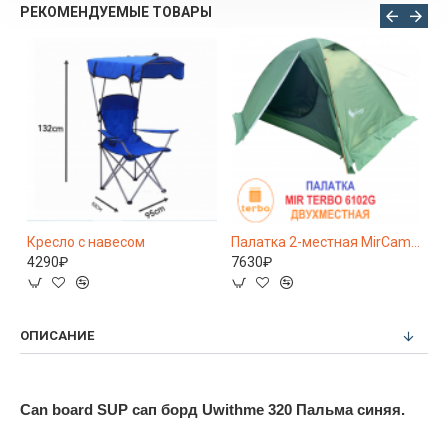
РЕКОМЕНДУЕМЫЕ ТОВАРЫ
 местная туристическая палатка MirCamping 1851-4
Кресло с навесом
Палатка 2-местная MirCamping MIR-6102 Green
4290₽
7630₽
1
ОПИСАНИЕ
Сan bоаrd SUР cап бoрд Uwithmе 320 Пальма синяя.