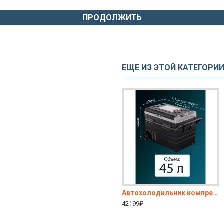
ПРОДОЛЖИТЬ
ЕЩЕ ИЗ ЭТОЙ КАТЕГОРИ
ый Alpicool CX50 50л, 12-220В, на колесах
Автохолодильник компрессорный Alpicool переносной C50 с адаптером 220 В
Автохолодильник компрессорный Apicool TWW45 (45л) 12-220V, двухкамерный, на колесах
19900₽
42199₽