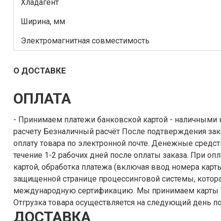
Хладагент
Ширина, мм
Электромагнитная совместимость
О ДОСТАВКЕ
ОПЛАТА
- Принимаем платежи банковской картой - наличными курьеру - по безналичному
расчету Безналичный расчёт После подтверждения заказа, выставляется счет на
оплату товара по электронной почте. Денежные средства поступают на наш счёт в
течение 1-2 рабочих дней после оплаты заказа. При оплате заказа банковской
картой, обработка платежа (включая ввод номера карты
защищенной странице процессинговой системы, котора
международную сертификацию. Мы принимаем карты VISA, MasterCard, МИР и т.п.
Отгрузка товара осуществляется на следующий день по
ДОСТАВКА