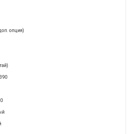
доп. опция)
тай)
 390
20
ый
й