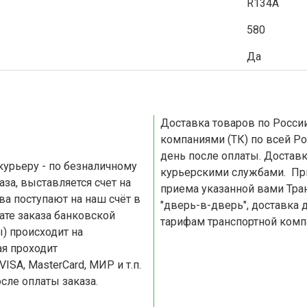
R134A
580
Да
Доставка товаров по России и СНГ Доставка осуществляетс
компаниями (ТК) по всей Ро
день после оплаты. Доставка по Москве и Московской области осуществляется
курьерскими службами. При доставке по России, доставляем товар до пункта
приема указанной вами Транспортной
"дверь-в-дверь", доставка 
тарифам транспортной комп
) происходит на
я проходит
сле оплаты заказа.