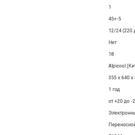
1
45+-5
12/24 (220 
Нет
18
Alpicool (Ки
355 х 640 х
1 год
от +20 до -
Электронн
Переносно