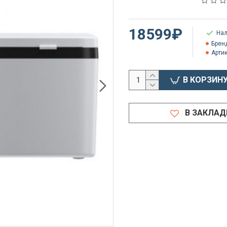
18599₽
Нал
Брен
Артик
В КОРЗИН
В ЗАКЛАД