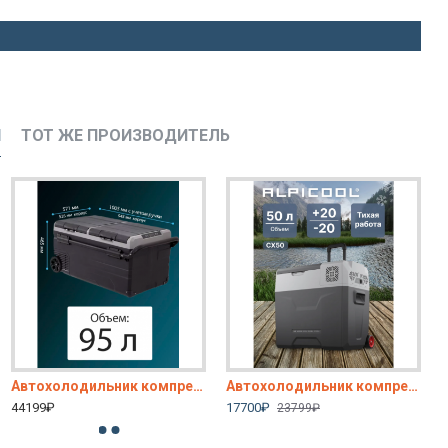
И
ТОТ ЖЕ ПРОИЗВОДИТЕЛЬ
Автохолодильник компрессорный Apicool TWW95 (95л) 12-220V, двухкамерный, на колесах
Автохолодильник компрессорный переносной CX50 (12/24) на колесах
44199₽
17700₽
23799₽