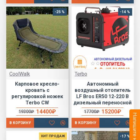
-25 %
-14 %
CoolWalk
Terbo
Карповое кресло-
Автономный
кровать с
воздушный отопитель
регулировкой ножек
LF Bros ER50 12-220 В
Terbo CW
дизельный переносной
14400₽
15200₽
19300₽
17700₽
В КОРЗИНУ
В КОРЗИНУ
ХИТ ПРОДАЖ
-17 %