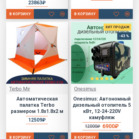
23863₽
В КОРЗИНУ
В КОРЗИНУ
ХИТ ПРОДАЖ
-43 %
Terbo Mir
Onesimus
Автоматическая
Onesimus: Автономный
палатка Terbo
дизельный отопитель 5
размером 1.8х1.8х2 м
кВт, 12-24-220V
камуфляж
12509₽
6900₽
12000₽
В КОРЗИНУ
В КОРЗИНУ