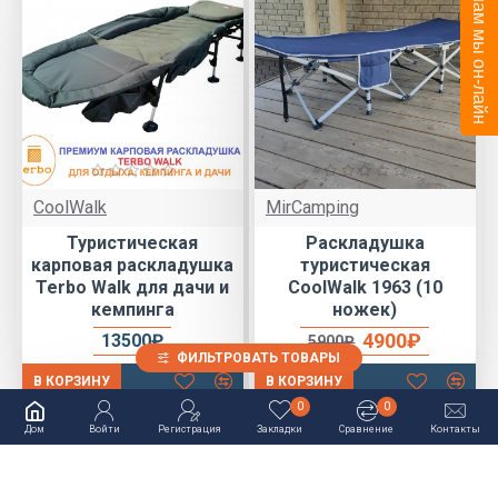
Напишите нам мы он-лайн
CoolWalk
MirCamping
Туристическая
Раскладушка
карповая раскладушка
туристическая
Terbo Walk для дачи и
CoolWalk 1963 (10
кемпинга
ножек)
4900₽
13500₽
5900₽
ФИЛЬТРОВАТЬ ТОВАРЫ
В КОРЗИНУ
В КОРЗИНУ
0
0
ХИТ ПРОДАЖ
ХИТ ПРОДАЖ
Дом
Войти
Регистрация
Закладки
Сравнение
Контакты
-20 %