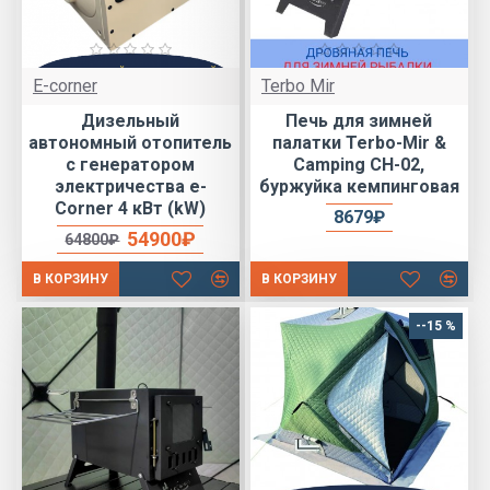
E-corner
Terbo Mir
Дизельный
Печь для зимней
автономный отопитель
палатки Terbo-Mir &
с генератором
Camping CH-02,
электричества e-
буржуйка кемпинговая
Corner 4 кВт (kW)
8679₽
54900₽
64800₽
В КОРЗИНУ
В КОРЗИНУ
--15 %