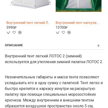
тент утепленный ЛОТОС Куб 3 (180х210х210)
Внутренний тент легкий ЛОТОС 3 (зимний)
Внутренний тент-капсула Лотос 5 (летний)
5990₽
13700₽
0
ОПИСАНИЕ
Внутренний тент легкий ЛОТОС 2 (зимний)
используется для утепления зимней палатки ЛОТОС 2.
Незначительные габариты и масса тента позволяют
укладывать его в одну сумку с палаткой. Тент легко и
быстро крепится к каркасу изнутри на раскрытую
палатку при помощи специальных морозостойких
крючков. Между внутренним и внешним тентом
образуется воздушное пространство около 5 см,