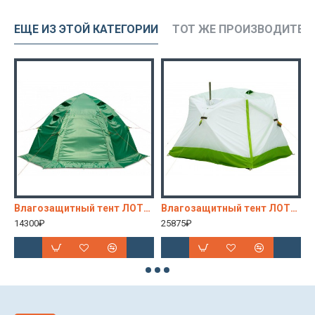
ЕЩЕ ИЗ ЭТОЙ КАТЕГОРИИ
ТОТ ЖЕ ПРОИЗВОДИТЕЛ
ащитный колпак КубоЗонт 6
Влагозащитный тент ЛОТОС 5У-1
Влагозащитный тент ЛОТОС Куб
14300₽
25875₽
7