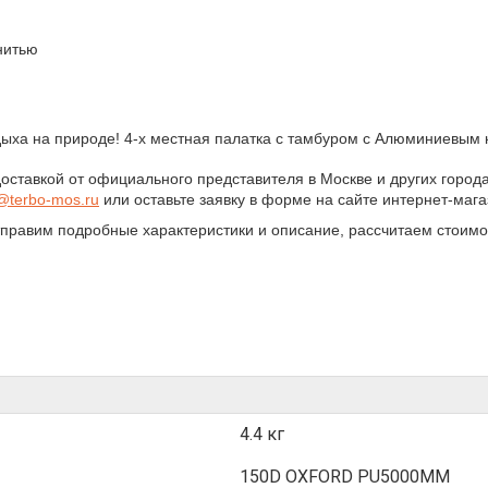
нитью
дыха на природе!
4-х местная палатка с тамбуром с Алюминиевым 
доставкой от официального представителя в Москве и других город
o@
terbo
-
mos
.
ru
или оставьте заявку в форме на сайте интернет-магаз
тправим подробные характеристики и описание, рассчитаем стоимо
4.4 кг
150D OXFORD PU5000MM