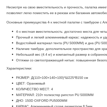
Несмотря на свою вместительность и прочность, палатка имеет
позволяет легко поместить ее в рюкзак или багажник автомоби
Основные преимущества 4-х местной палатки с тамбуром с А
4-х местная
вместительность: достаточно места для чет
Прочный и легкий алюминиевый каркас: надежность и уд
Водостойкий материал тента (
PU
5000
MM
) и дна (
PU
500
Наличие тамбура: дополнительное пространство для хра
Небольшой вес (4.4 кг) и компактный размер в собранно
Оттяжки со светоотражающей нитью: повышенная безопас
Характеристики:
РАЗМЕР: Д(110+100+140+100)*Ш225*В150 см
ЦВЕТ: Оранжевый
КОЛИЧЕСТВО МЕСТ: 4
МАТЕРИАЛ: 210т полиэстер рипстоп
PU
5000
MM
ДНО: 150D OXFORD PU5000MM
КАРКАС: Алюминиевый сплав диаметром 8.5мм