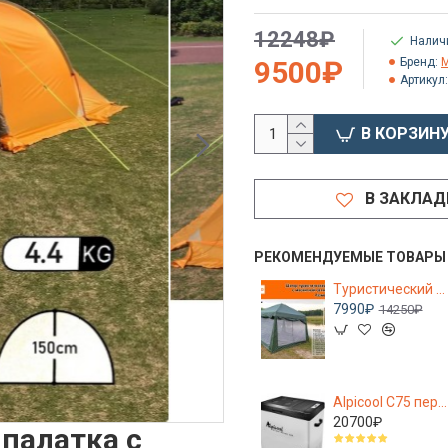
12248₽
Налич
9500₽
Бренд:
M
Артикул:
В КОРЗИН
В ЗАКЛАД
РЕКОМЕНДУЕМЫЕ ТОВАРЫ
Туристический шатер беседка Terbo 2203 для рыбалки и кемпинга 320*320*245 см
7990₽
14250₽
Alpicool С75 переносной компрессорный автохолодильник с адаптером 220/12V в комплекте
20700₽
 палатка с