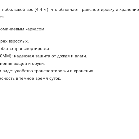
 небольшой вес (4.4 кг), что облегчает транспортировку и хранени
ля.
люминиевым каркасом:
ырех взрослых.
обство транспортировки.
0
MM
): надежная защита от дождя и влаги.
нения вещей и обуви.
м виде: удобство транспортировки и хранения.
ность в темное время суток.