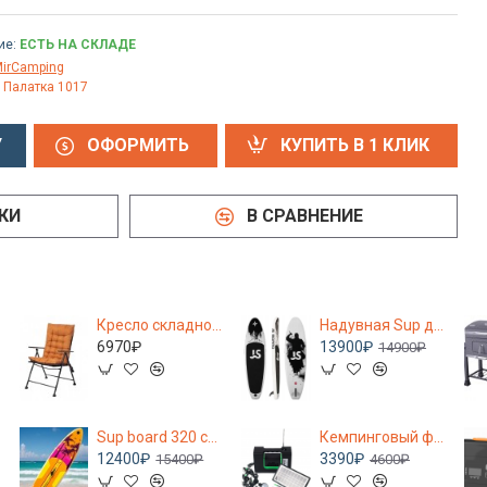
ие:
ЕСТЬ НА СКЛАДЕ
irCamping
Палатка 1017
У
ОФОРМИТЬ
КУПИТЬ В 1 КЛИК
КИ
В СРАВНЕНИЕ
Кресло складное MirCamping BH2326O
Надувная Sup доска / Supboard (сапборд) Ninja, 335*81*15см, в полной комплектации
6970₽
13900₽
14900₽
Sup board 320 см, сапборд надувной двухслойный, Сап борд, sup доска с веслом, c рюкзаком, с лишем, полный комплект
Кемпинговый фонарь и радио GDLITE-10 с солнечной панелью и USB
12400₽
3390₽
15400₽
4600₽