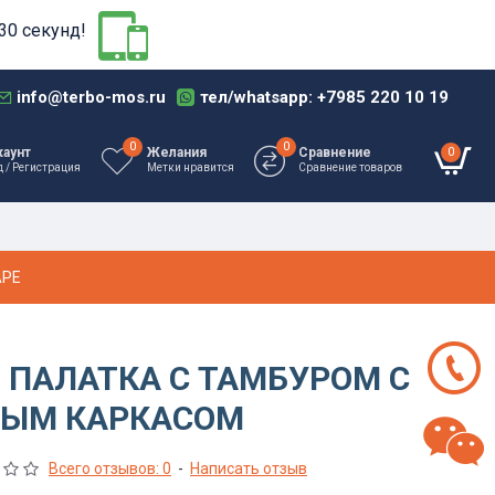
30 секунд!
info@terbo-mos.ru
тел/whatsapp: +7985 220 10 19
0
0
0
каунт
Желания
Сравнение
д / Регистрация
Метки нравится
Сравнение товаров
АРЕ
Я ПАЛАТКА С ТАМБУРОМ С
ЫМ КАРКАСОМ
Всего отзывов: 0
-
Написать отзыв