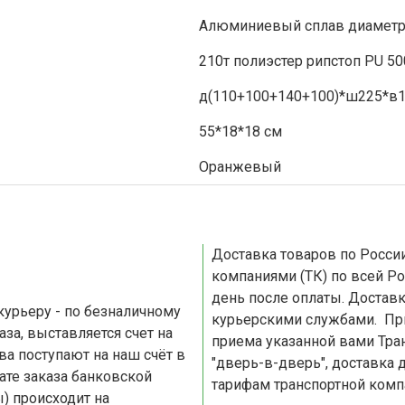
Алюминиевый сплав диаметр
210т полиэстер рипстоп PU 
д(110+100+140+100)*ш225*в1
55*18*18 см
Оранжевый
Доставка товаров по России и СНГ Доставка осуществляетс
компаниями (ТК) по всей Ро
день после оплаты. Доставка по Москве и Московской области осуществляется
курьерскими службами. При доставке по России, доставляем товар до пункта
приема указанной вами Транспортной
"дверь-в-дверь", доставка 
тарифам транспортной комп
) происходит на