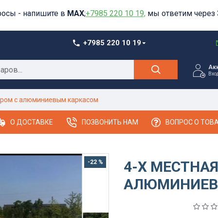
росы - напишите в
MAX
;
+7985 220 10 19,
мы ответим через 
+7985 220 10 19
Ак
Вхо
буром с алюминиевым каркасом
О ДОСТАВКЕ
ПОЗВОНИТЬ НАМ
ВОПРОС О ТОВ
4-Х МЕСТНА
-22 %
АЛЮМИНИЕВ