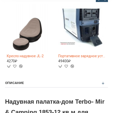
Кровать-раскладушка Mircamping CF-0933
Кресло надувное JL-2
Портативное зарядное устройство SUMITACHI SKA 501 220V/50HZ
4270₽
49400₽
4
ОПИСАНИЕ
Надувная палатка-дом Terbo- Mir
& Camping 1853-12 кв.м для