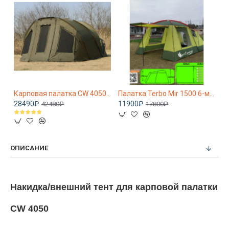
Карповая палатка CW 4010 для охоты и рыбалки
Карповая палатка CW 4050 для охоты и рыбалки
Палатка Terbo Mir 1500 6-местная туристическая
28490₽
11900₽
1
42480₽
17800₽
ОПИСАНИЕ
Накидка/внешний тент для карповой палатки
CW 4050