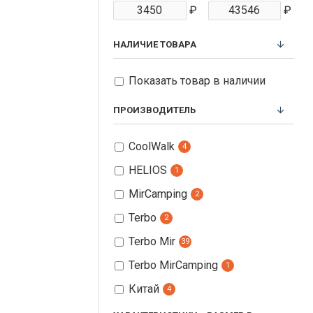
₽
₽
НАЛИЧИЕ ТОВАРА
Показать товар в наличии
ПРОИЗВОДИТЕЛЬ
CoolWalk
4
HELIOS
1
MirCamping
2
Terbo
2
Terbo Mir
39
Terbo MirCamping
1
Китай
4
СЛЕДОПЫТ
6