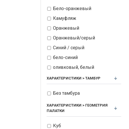
Бело-оранжевый
Камуфляж
Оранжевый
Оранжевый/серый
Синий / серый
бело-синий
оливковый, белый
песочный
ХАРАКТЕРИСТИКИ > ТАМБУР
синий, белый
Без тамбура
синий с принтом
ХАРАКТЕРИСТИКИ > ГЕОМЕТРИЯ
ПАЛАТКИ
Куб