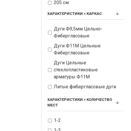
400 х 200 х 215 см
205 см.
420х210х210 см
205см
ХАРАКТЕРИСТИКИ > КАРКАС
210 см.
Дуги Ф9,5мм Цельно-
215 см.
Фибергласовые
220 см
Дуги Ф11М Цельные
Фибергласовые
Дуги Цельные
стеклопластиковые
арматуры Ф11М
Литые фибергласовые дуги
Стекловолокно
ХАРАКТЕРИСТИКИ > КОЛИЧЕСТВО
МЕСТ
Фиберглассовые дуги
диаметром 11мм
1-2
дуги Ф11ММ цельные
1-3
фибергласовые