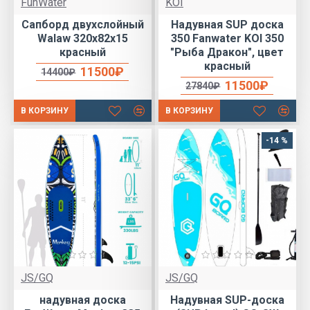
FunWater
KOI
Сапборд двухслойный
Надувная SUP доска
Walaw 320х82х15
350 Fanwater KOI 350
красный
"Рыба Дракон", цвет
красный
11500₽
14400₽
11500₽
27840₽
В КОРЗИНУ
В КОРЗИНУ
-14 %
JS/GQ
JS/GQ
надувная доска
Надувная SUP-доска