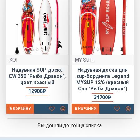
KOI
MY SUP
Надувная SUP доска
Надувная доска для
CW 350 "Рыба Дракон",
sup-бординга Legend
цвет красный
MYSUP 12'6 (красный
Сап "Рыба Дракон")
12900₽
34700₽
В КОРЗИНУ
В КОРЗИНУ
Вы дошли до конца списка.