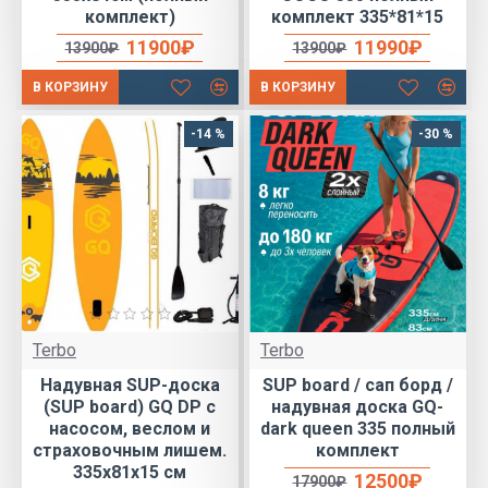
комплект)
комплект 335*81*15
11900₽
11990₽
13900₽
13900₽
В КОРЗИНУ
В КОРЗИНУ
-14 %
-30 %
Terbo
Terbo
Надувная SUP-доска
SUP board / сап борд /
(SUP board) GQ DP с
надувная доска GQ-
насосом, веслом и
dark queen 335 полный
страховочным лишем.
комплект
335x81x15 см
12500₽
17900₽