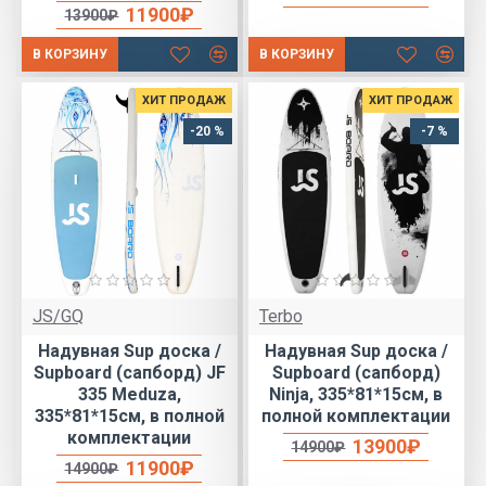
11900₽
13900₽
В КОРЗИНУ
В КОРЗИНУ
ХИТ ПРОДАЖ
ХИТ ПРОДАЖ
-20 %
-7 %
JS/GQ
Terbo
Надувная Sup доска /
Надувная Sup доска /
Supboard (сапборд) JF
Supboard (сапборд)
335 Meduza,
Ninja, 335*81*15см, в
335*81*15см, в полной
полной комплектации
комплектации
13900₽
14900₽
11900₽
14900₽