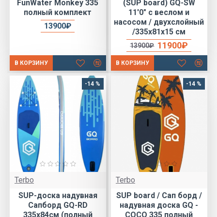
FunWater Monkey 335
(SUP board) GQ-SW
полный комплект
11'0" c веслом и
насосом / двухслойный
13900₽
/335х81х15 см
11900₽
13900₽
В КОРЗИНУ
В КОРЗИНУ
-14 %
-14 %
Terbo
Terbo
SUP-доска надувная
SUP board / Сап борд /
Сапборд GQ-RD
надувная доска GQ -
335х84см (полный
COCO 335 полный